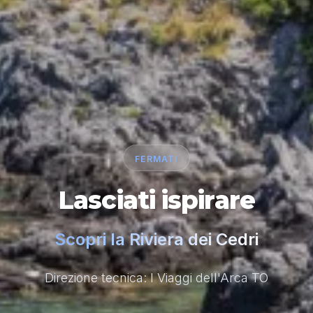
FERMATI
Lasciati ispirare
Scopri la Riviera dei Cedri
Direzione tecnica: I Viaggi dell'Arca TO